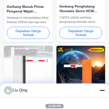
Gerbang Penghalang
Gerbang Masuk Pintar
Otomatis Servo HCW
Pengenal Wajah
CW254 dengan Indikator
Biometrik CW510 untuk
CW254 adalah gerbang
Gerbang ini menyediakan lebar
LED untuk Kontrol Akses
Pesanan Massal
penghalang otomatis servo
lintasan 550mm dan laju arus
Tempat Parkir
untuk kontrol akses tempat
pejalan kaki sekitar 30–40
Dapatkan Harga
parkir. Dilengkapi dengan motor
Dapatkan Harga
orang per menit. Hal ini dapat
Terbaik
Terbaik
servo 200W, kecepatan yang
diintegrasikan dengan sistem
dapat disesuaikan 1~3s / 3~6s,
pengenalan wajah dan akses
perlindungan IP54, indikator
kartu untuk menciptakan solusi
LED merah dan hijau, pantulan
kontrol pintu masuk yang cerdas
anti-benturan, dan kabinet
bagi karyawan, pengunjung,
390*242*990mm.
dan personel yang berwenang.
Liu Qing
HCW Gerbang
HCW RS485 Kendaraan
penghalang Ac220v
Mobil Penghalang
11:08 PM
Keamanan 3,5m Panjang
Gerbang Pagar Lengan