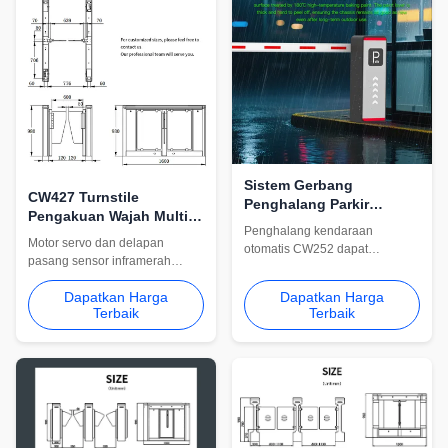
Sistem Gerbang
CW427 Turnstile
Penghalang Parkir
Pengakuan Wajah Multi-
Pengenalan Plat Nomor
Penghalang kendaraan
Faktor untuk Manajemen
CW252
Motor servo dan delapan
otomatis CW252 dapat
Pengunjung
pasang sensor inframerah
diintegrasikan dengan
mendukung deteksi jalur yang
pengenalan pelat nomor,
Dapatkan Harga
Dapatkan Harga
stabil, kontrol anti-tailgating, dan
manajemen parkir, dan sistem
Terbaik
Terbaik
arus pejalan kaki yang efisien
akses RFID. Cocok untuk pusat
sekitar 30–50 orang per menit.
perbelanjaan, kawasan
Lebar lintasan dapat
perumahan dan pintu masuk
dikonfigurasi dari 600mm
kendaraan terkendali.
hingga 900mm untuk jalur
standar atau lebih lebar yang
dapat diakses