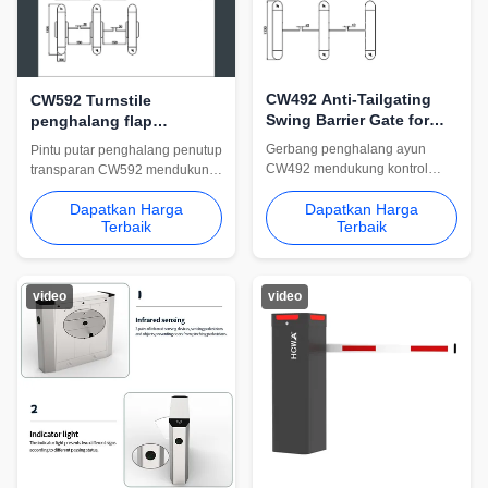
CW492 Anti-Tailgating
CW592 Turnstile
Swing Barrier Gate for
penghalang flap
Museums Metro Stations
transparan untuk pintu
Gerbang penghalang ayun
Pintu putar penghalang penutup
and Office Reception
masuk pusat
CW492 mendukung kontrol
transparan CW592 mendukung
perbelanjaan dan gym
pejalan kaki anti-tailgating untuk
manajemen pengunjung dan
Dapatkan Harga
Dapatkan Harga
museum, stasiun metro, dan
akses pejalan kaki setinggi
Terbaik
Terbaik
resepsi kantor. Pasokan ekspor,
pinggang. Cocok untuk pusat
integrasi akses, dan
perbelanjaan, pusat kebugaran,
penyesuaian proyek tersedia.
dan proyek keamanan pintu
masuk komersial.
video
video