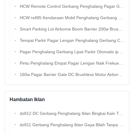
HCW Remote Control Gerbang Penghalang Pagar Ganda 4.5m Panjang Boom
HCW rs485 Kendaraan Mobil Penghalang Gerbang Pagar Lengan Lalu Lintas Boom Penghalang 160w
Smart Parking Lot Airborne Boom Barrier 200w Brushless DC Motor Fence Jenis
Tempat Parkir Pagar Lengan Penghalang Gerbang CE EMC Panjang Ledakan 3-6m
Pagar Penghalang Gerbang Lipat Parkir Otomatis ip42 Panjang Boom 6m
Pintu Penghalang Empat Pagar Lengan Naik Frekuensi Variabel HCW 160w
160w Pagar Barrier Gate DC Brushless Motor Airborne Boom Barrier Gate
Hambatan Iklan
dz812 DC Gerbang Penghalang Iklan Bingkai Kain Tanpa Sikat
dz811 Gerbang Penghalang Iklan Gaya Bilah Tanpa Sikat DC Tugas Berat