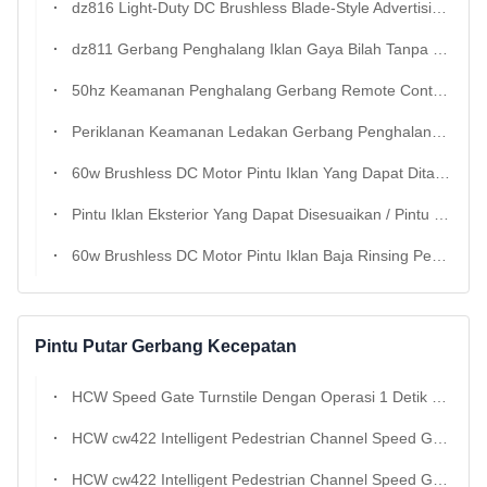
dz816 Light-Duty DC Brushless Blade-Style Advertising Barrier Gate
dz811 Gerbang Penghalang Iklan Gaya Bilah Tanpa Sikat DC Tugas Berat
50hz Keamanan Penghalang Gerbang Remote Control Car Parking Penghalang OEM Untuk Iklan
Periklanan Keamanan Ledakan Gerbang Penghalang Parkir Mobil Otomatis 160w
60w Brushless DC Motor Pintu Iklan Yang Dapat Ditarik, Pintu Pedesaan Kecil Pintu Pedesaan Stainless Steel Commercial Spray Baked Enamel, Mendukung Pemasangan Iklan Dua Sisi
Pintu Iklan Eksterior Yang Dapat Disesuaikan / Pintu Retraktabel Baja Tahan Karat Komersial / Motor Tanpa Sikat 60w Untuk Berbagai Aplikasi
60w Brushless DC Motor Pintu Iklan Baja Rinsing Pengolahan Kustom & OEM Posisi Iklan Luar Ruangan Pada Pintu Untuk Komunitas Perumahan Dan Mal
Pintu Putar Gerbang Kecepatan
HCW Speed Gate Turnstile Dengan Operasi 1 Detik 600-1000mm Lebar Saluran Dan 5 Juta Siklus Umur
HCW cw422 Intelligent Pedestrian Channel Speed Gate Untuk Kontrol Akses
HCW cw422 Intelligent Pedestrian Channel Speed Gate Untuk Kontrol Akses