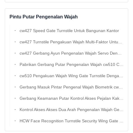
Pintu Putar Pengenalan Wajah
cw427 Speed Gate Turnstile Untuk Bangunan Kantor
cw427 Turnstile Pengakuan Wajah Multi-Faktor Untuk Manajemen Pengunjung
cw427 Gerbang Ayun Pengenalan Wajah Servo Dengan Kontrol Anti-Tabrakan
Pabrikan Gerbang Putar Pengenalan Wajah cw510 China Untuk Kontrol Akses Cerdas
cw510 Pengakuan Wajah Wing Gate Turnstile Dengan 304 Stainless Steel
Gerbang Masuk Pintar Pengenal Wajah Biometrik cw510 Untuk Pesanan Massal
Gerbang Keamanan Putar Kontrol Akses Pejalan Kaki HCW 304ss ip42 Dengan Pengenalan Wajah
Kontrol Akses Akses Dua Arah Pengenalan Wajah Gerbang Pintu Putar Setengah Tinggi
HCW Face Recognition Turnstile Security Wing Gate Dengan 304 Stainless Steel ip42 Rating Dan 40w DC Brushless Motor Untuk Kontrol Akses Pejalan Kaki