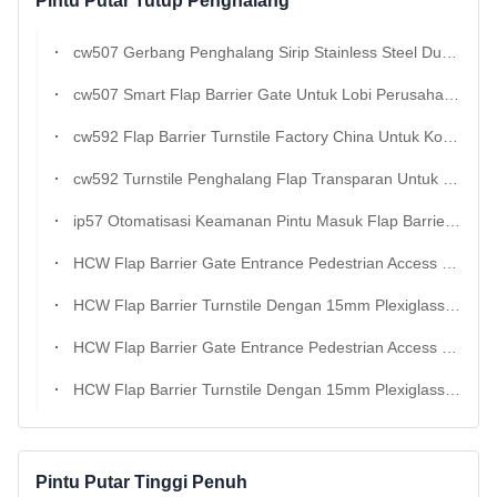
Pintu Putar Tutup Penghalang
cw507 Gerbang Penghalang Sirip Stainless Steel Dua Arah Untuk Akses Bandara Dan Pusat Data
cw507 Smart Flap Barrier Gate Untuk Lobi Perusahaan Dan Manajemen Pengunjung
cw592 Flap Barrier Turnstile Factory China Untuk Kontrol Akses Gedung Kantor
cw592 Turnstile Penghalang Flap Transparan Untuk Pintu Masuk Pusat Perbelanjaan Dan Gym
ip57 Otomatisasi Keamanan Pintu Masuk Flap Barrier Turnstile Gate
HCW Flap Barrier Gate Entrance Pedestrian Access Control Turnstile Rustless Untuk Gedung Kantor
HCW Flap Barrier Turnstile Dengan 15mm Plexiglass Door Wings 4 Pasangan Infrared Beams Dan Sertifikasi ISO 9001/CE Untuk Pengendalian Akses Aman
HCW Flap Barrier Gate Entrance Pedestrian Access Control Turnstile Rustless Untuk Gedung Kantor
HCW Flap Barrier Turnstile Dengan 15mm Plexiglass Door Wings 4 Pasang Sinar Inframerah Dan Turnstile Pengendalian Akses Pejalan Kaki Bersertifikat
Pintu Putar Tinggi Penuh