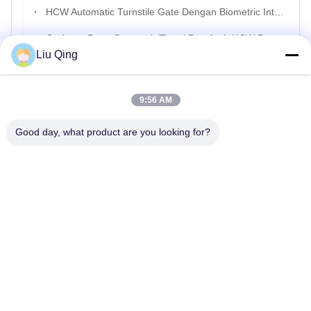
HCW Automatic Turnstile Gate Dengan Biometric Integration rs485 Interface Dan 20 Orang/Menit Throughput
Gerbang Putar Setengah Tinggi Dua Arah HCW Perangkat Kontrol Akses Kartu Gesek Keamanan Setinggi Pinggang Untuk Gym
Liu Qing
Gerbang Swing Cepat Jalur Pejalan Kaki Otomatis Dengan Dukungan Pengakuan Wajah (OEM/ODM Tersedia)
Pintu Ayun Baja Tahan Karat 304 Untuk Akses Pejalan Kaki Di Gedung Perkantoran, Dengan Peringkat Perlindungan ip42
9:56 AM
Pinggang Tinggi Anti Clipping Mengayun Pintu Putar Gerbang 600mm-900mm Lebar Saluran
Good day, what product are you looking for?
650mm Jalur Lebar Mengayun Keamanan Otomatis Pintu Putar Gerbang Untuk Akses PWD
Rumah
Tentang kami
Produk
Hubungi kami
Peta Situs