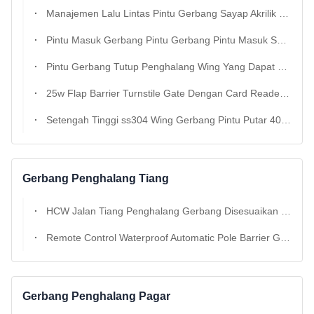
Manajemen Lalu Lintas Pintu Gerbang Sayap Akrilik 50/60hz Untuk Metro Subway
Pintu Masuk Gerbang Pintu Gerbang Pintu Masuk Saluran Cepat Ketebalan 1.5mm
Pintu Gerbang Tutup Penghalang Wing Yang Dapat Ditarik Dengan Kehadiran Waktu ip54
25w Flap Barrier Turnstile Gate Dengan Card Reader Mekanik Inframerah Anti Pinch
Setengah Tinggi ss304 Wing Gerbang Pintu Putar 40 Orang / Min Dukungan Kartu IC
Gerbang Penghalang Tiang
HCW Jalan Tiang Penghalang Gerbang Disesuaikan Cerdas Parkir Tempat Akses Kontrol Anti Smashing
Remote Control Waterproof Automatic Pole Barrier Gate Untuk Lot Parkir 370*260*1135.5mm
Gerbang Penghalang Pagar