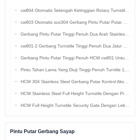
cw804 Otomatis Setengah Ketinggian Rotary Turnstile Gate
cw803 Otomatis sus304 Gerbang Pintu Putar Putar Setengah Tinggi
Gerbang Pintu Putar Tinggi Penuh Dua Arah Stainless Steel cw802 304
cw801-2 Gerbang Turnstile Tinggi Penuh Dua Jalur Untuk Kontrol Akses Pejalan Kaki
Gerbang Pintu Putar Tinggi Penuh HCW cw801 Untuk Kontrol Akses Pejalan Kaki
Pintu Tahan Lama Yang Diuji Tinggi Penuh Turntile 1,5 Mm Ketebalan 20 Orang / Menit
HCW 304 Stainless Steel Gerbang Putar Kontrol Akses Pejalan Kaki Dan Tinggi Penuh 2400*1500*2300mm
HCW Stainless Steel Full Height Turnstile Dengan Programmable Control Power Off Unlocking And Durable Construction
HCW Full Height Turnstile Security Gate Dengan Lebar Saluran 600mm rs232/rs485 Komunikasi Dan Sertifikasi ISO 9001/CE
Pintu Putar Gerbang Sayap