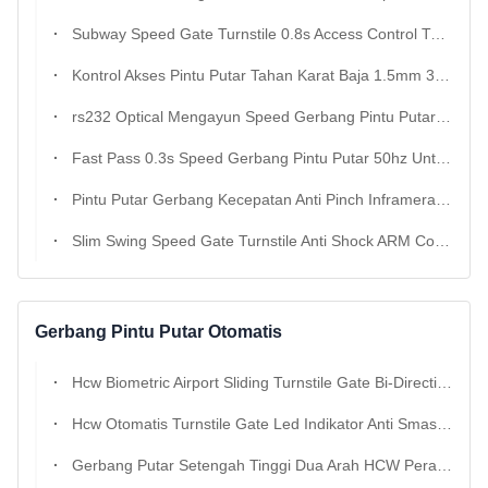
Subway Speed ​​​​Gate Turnstile 0.8s Access Control Turnstile Gate
Kontrol Akses Pintu Putar Tahan Karat Baja 1.5mm 304 0.3s ~ 1s Kecepatan Disesuaikan
rs232 Optical Mengayun Speed ​​​​Gerbang Pintu Putar Dengan Pengenalan Wajah
Fast Pass 0.3s Speed ​​​​Gerbang Pintu Putar 50hz Untuk Gedung Perkantoran
Pintu Putar Gerbang Kecepatan Anti Pinch Inframerah 130w Mengayun Penghalang Pintu Putar
Slim Swing Speed ​​​​Gate Turnstile Anti Shock ARM Control Untuk Pejalan Kaki
Gerbang Pintu Putar Otomatis
Hcw Biometric Airport Sliding Turnstile Gate Bi-Directional Security Access Custom
Hcw Otomatis Turnstile Gate Led Indikator Anti Smashing ss304 Keamanan Induksi Saluran 40w
Gerbang Putar Setengah Tinggi Dua Arah HCW Perangkat Kontrol Akses Kartu Gesek Keamanan Setinggi Pinggang Untuk Gym