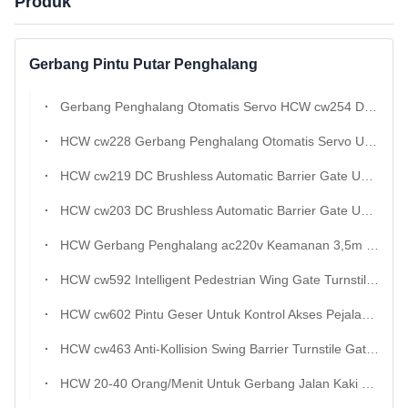
Produk
Gerbang Pintu Putar Penghalang
Gerbang Penghalang Otomatis Servo HCW cw254 Dengan Indikator LED Untuk Kontrol Akses Tempat Parkir
HCW cw228 Gerbang Penghalang Otomatis Servo Untuk Kontrol Akses Tempat Parkir
HCW cw219 DC Brushless Automatic Barrier Gate Untuk Parking Lot Access Control
HCW cw203 DC Brushless Automatic Barrier Gate Untuk Parking Lot Access Control
HCW Gerbang Penghalang ac220v Keamanan 3,5m Panjang Terbaik Waterproof Pole dc24v Parkir
HCW cw592 Intelligent Pedestrian Wing Gate Turnstile Untuk Kontrol Akses
HCW cw602 Pintu Geser Untuk Kontrol Akses Pejalan Kaki
HCW cw463 Anti-Kollision Swing Barrier Turnstile Gate Untuk Kontrol Akses Pejalan Kaki
HCW 20-40 Orang/Menit Untuk Gerbang Jalan Kaki Dan 20-40 Orang/Menit Untuk Manajemen Pejalan Kaki