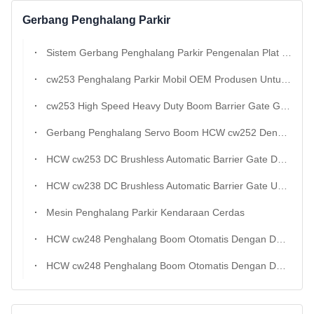
Gerbang Penghalang Parkir
Sistem Gerbang Penghalang Parkir Pengenalan Plat Nomor cw252
cw253 Penghalang Parkir Mobil OEM Produsen Untuk Tol Dan Pintu Masuk Keamanan
cw253 High Speed Heavy Duty Boom Barrier Gate Grosir
Gerbang Penghalang Servo Boom HCW cw252 Dengan Kecepatan Dapat Disesuaikan 1,0-6s
HCW cw253 DC Brushless Automatic Barrier Gate Dengan LED Indicator Untuk Parking Lot Access Control
HCW cw238 DC Brushless Automatic Barrier Gate Untuk Parking Lot Access Control
Mesin Penghalang Parkir Kendaraan Cerdas
HCW cw248 Penghalang Boom Otomatis Dengan DC Servo Motor 150w ss304 Konstruksi Dan 1-6 Detik Kecepatan Disesuaikan
HCW cw248 Penghalang Boom Otomatis Dengan DC Servo Motor 150w ss304 Konstruksi Dan 1-6 Detik Kecepatan Disesuaikan