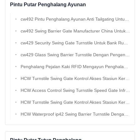
Pintu Putar Penghalang Ayunan
cw492 Pintu Penghalang Ayunan Anti Tailgating Untuk Museum Stasiun Metro Dan Resepsi Kantor
cw492 Swing Barrier Gate Manufacturer China Untuk Lobi Hotel Dan Kontrol Akses Pejalan Kaki
cw429 Security Swing Gate Turnstile Untuk Bank Rumah Sakit Dan Universitas Kampus Masuk
cw429 Glass Swing Barrier Turnstile Dengan Pengenalan Wajah Untuk Gedung Komersial
Penghalang Pejalan Kaki RFID Mengayun Penghalang Pintu Putar Access Control Cerdas
HCW Turnstile Swing Gate Kontrol Akses Stasiun Kereta Api Keamanan Pengakuan Wajah
HCW Access Control Swing Turnstile Speed Gate Infrared ss304 Keamanan Pengakuan Wajah Yang Dapat Disesuaikan
HCW Turnstile Swing Gate Kontrol Akses Stasiun Kereta Api Keamanan Pengakuan Wajah
HCW Waterproof ip42 Swing Barrier Turnstile Dengan 10mm Plexiglass Dan 30-40 Orang/Minut Throughput Untuk Pengendalian Akses Yang Aman