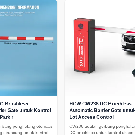
itor the entire process of
Featuring durable cold-rolled plate
peration, and realizes ...
construction and a powerful brush
motor, this system delivers ...
 Brushless
HCW CW238 DC Brushless
ier Gate untuk Kontrol
Automatic Barrier Gate untu
Parkir
Lot Access Control
rbang penghalang otomatis
CW238 adalah gerbang penghalan
g dirancang untuk kontrol
DC brushless untuk kontrol akses