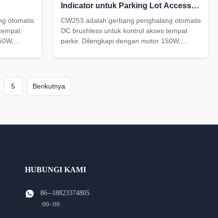
Indicator untuk Parking Lot Access
Control
g otomatis
CW253 adalah gerbang penghalang otomatis
 tempat
DC brushless untuk kontrol akses tempat
150W,
parkir. Dilengkapi dengan motor 150W,
 1~3s /
kecepatan yang dapat disesuaikan 1~3s /
anti-
3~6s, perlindungan IP54, indikator LED
1005mm
merah dan hijau, pantulan anti-benturan, dan
kabinet 350*280*1100mm.
5
Berikutnya
HUBUNGI KAMI
86--18823374805
:00-:00