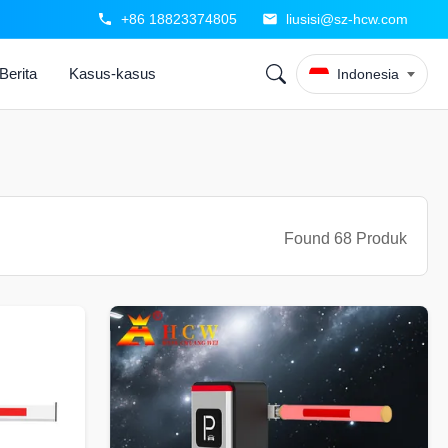
+86 18823374805
liusisi@sz-hcw.com
Berita
Kasus-kasus
Indonesia
Found 68 Produk