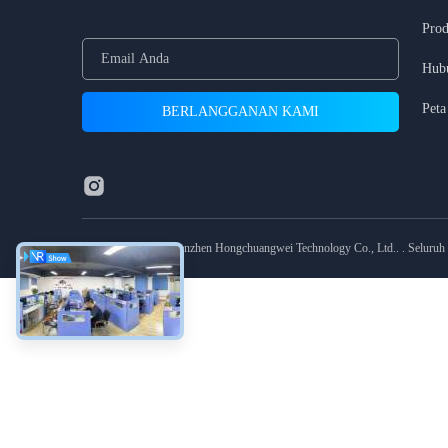
Pro
Hub
Peta
©2021-2026 Shenzhen Hongchuangwei Technology Co., Ltd.. . Seluruh h