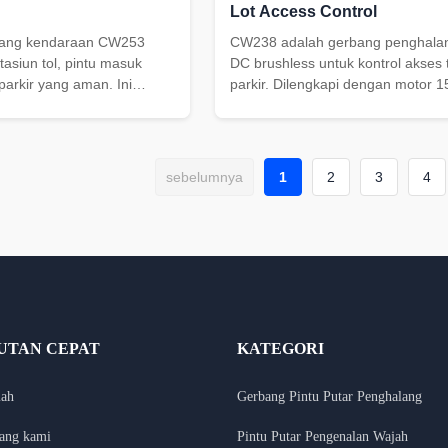
Lot Access Control
lang kendaraan CW253
CW238 adalah gerbang penghalan
tasiun tol, pintu masuk
DC brushless untuk kontrol akses
 parkir yang aman. Ini
parkir. Dilengkapi dengan motor 
aratan OEM, pasokan
kecepatan yang dapat disesuaikan
rasi dengan sistem akses
3~6s, perlindungan IP54, pantulan 
benturan, dan kabinet 340*250*
yang tahan lama.
sebelumnya
1
2
3
4
UTAN CEPAT
KATEGORI
ah
Gerbang Pintu Putar Penghalang
ang kami
Pintu Putar Pengenalan Wajah