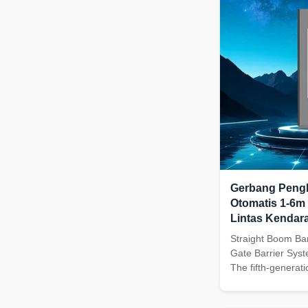
Gerbang Peng
Otomatis 1-6m 
Lintas Kendar
Straight Boom Bar
Gate Barrier Syst
The fifth-generat
gate (CW219) is a
launched by Hongpa