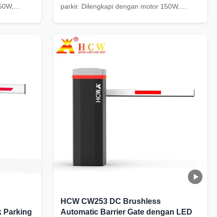
150W,
parkir. Dilengkapi dengan motor 150W,
 1~3s /
kecepatan yang dapat disesuaikan 1~3s /
anti-
3~6s, perlindungan IP54, indikator LED
1005mm
merah dan hijau, pantulan anti-benturan, dan
kabinet 350*280*1100mm.
HCW CW253 DC Brushless
k Parking
Automatic Barrier Gate dengan LED