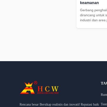
keamanan
Gerbang pengha
dirancang untuk s
industri dan area
mendukung persy
ekspor, dan integ
kendaraan.
TA
Rum
Tent
Rencana besar Bersikap realistis dan inovatif Reputasi baik