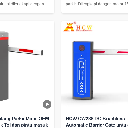
ir. Ini dilengkapi dengan
parkir. Dilengkapi dengan motor 
patan yang dapat
kecepatan yang dapat disesuaikan
/ 3-6s, perlindungan IP54,
3~6s, perlindungan IP54, pantulan 
turan, dan kabinet
benturan, dan kabinet 340*250*
.
yang tahan lama.
ang Parkir Mobil OEM
HCW CW238 DC Brushless
k Tol dan pintu masuk
Automatic Barrier Gate untu