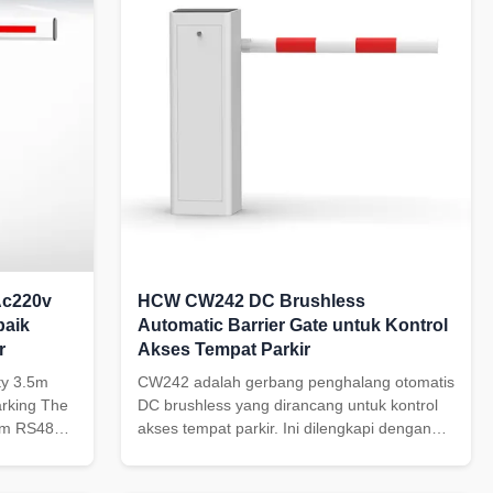
Ac220v
HCW CW242 DC Brushless
baik
Automatic Barrier Gate untuk Kontrol
r
Akses Tempat Parkir
ty 3.5m
CW242 adalah gerbang penghalang otomatis
rking The
DC brushless yang dirancang untuk kontrol
um RS485
akses tempat parkir. Ini dilengkapi dengan
high-
motor 150W, kecepatan yang dapat
l.
disesuaikan 1-3s / 3-6s, perlindungan IP54,