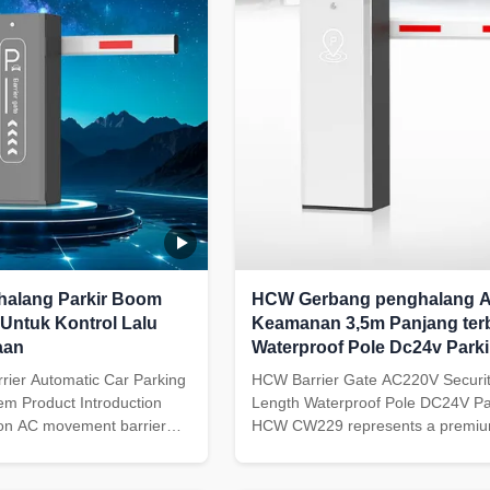
halang Parkir Boom
HCW Gerbang penghalang 
Untuk Kontrol Lalu
Keamanan 3,5m Panjang ter
aan
Waterproof Pole Dc24v Parki
rier Automatic Car Parking
HCW Barrier Gate AC220V Securi
em Product Introduction
Length Waterproof Pole DC24V Pa
ion AC movement barrier
HCW CW229 represents a premi
 new type of barrier gate
barrier gate solution designed for 
i. It adopts digital control
performance vehicle access contro