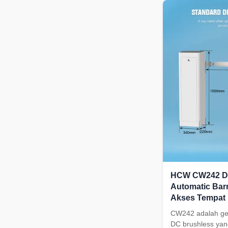
technology to mon
the barrier gate o
HCW CW242 DC
Automatic Barr
Akses Tempat 
CW242 adalah ge
DC brushless yan