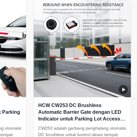
pantulan anti-benturan, dan kabinet
less DC
340*280*1000mm.
HCW CW253 DC Brushless
k Parking
Automatic Barrier Gate dengan LED
Indicator untuk Parking Lot Access
Control
g otomatis
CW253 adalah gerbang penghalang otomatis
 tempat
DC brushless untuk kontrol akses tempat