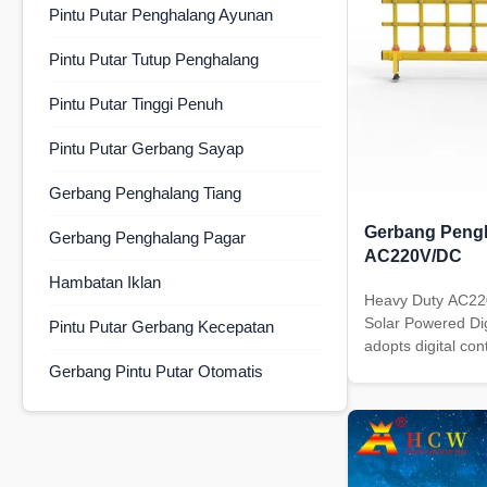
Pintu Putar Penghalang Ayunan
Pintu Putar Tutup Penghalang
Pintu Putar Tinggi Penuh
Pintu Putar Gerbang Sayap
Gerbang Penghalang Tiang
Gerbang Pengh
Gerbang Penghalang Pagar
AC220V/DC
Hambatan Iklan
Heavy Duty AC220
Solar Powered Digi
Pintu Putar Gerbang Kecepatan
adopts digital con
the entire process
Gerbang Pintu Putar Otomatis
operation,and real
simple operation
gate. The wireles
used ...