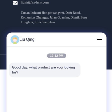
liusisi@sz-hcw.com
Taman Industri Hongchuangwei, Dafu Road,
Komunitas Zhangge, Jalan Guanlan, Distrik Baru
Longhua, Kota Shenzhen
Liu Qing
12:12 PM
Kebijakan pribadi
Good day, what product are you looking 
for?