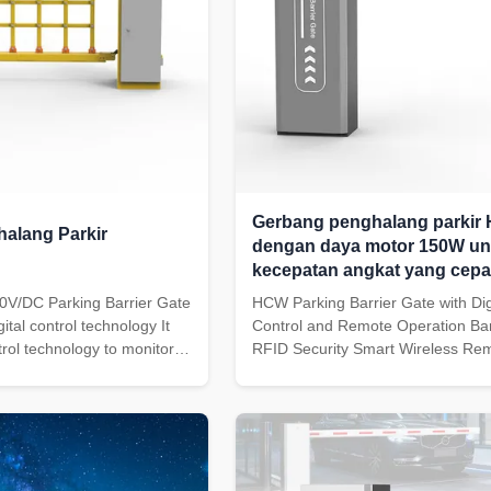
Gerbang penghalang parkir
alang Parkir
dengan daya motor 150W un
kecepatan angkat yang cepa
gerakan penghalang yang st
V/DC Parking Barrier Gate
HCW Parking Barrier Gate with Dig
tal control technology It
Control and Remote Operation Bar
trol technology to monitor
RFID Security Smart Wireless Re
 of the barrier gate
Control Expandable For Parking L
izes the intelligent and
CW219 is our sixth-generation DC
 management of barrier
electric barrier gate, designed for fa
s remote control can be
speed and stable operation. This
system ...