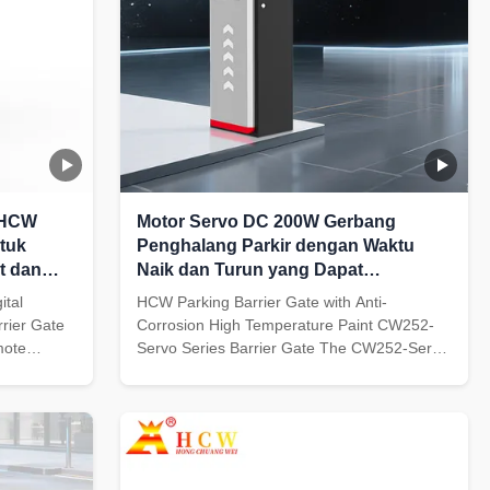
 HCW
Motor Servo DC 200W Gerbang
tuk
Penghalang Parkir dengan Waktu
t dan
Naik dan Turun yang Dapat
abil
Disesuaikan 1.3~6s dan Kebisingan
ital
HCW Parking Barrier Gate with Anti-
Kerja di Bawah 50db
rier Gate
Corrosion High Temperature Paint CW252-
mote
Servo Series Barrier Gate The CW252-Servo
ot Use The
Series DC servo barrier gates meet market
 brushless
demands for fast operation and stability. Our
st lifting
seventh-generation design integrates the
 advanced
best features of similar products with
advanced digital ...