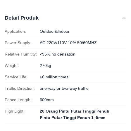
Detail Produk
Application:
Outdoor&Indoor
Power Supply:
AC 220V/110V 10% 50/60MHZ
Relative Humitity:
<95%,no densation
Weight:
270kg
Service Life:
≥6 million times
Traffic Direction:
one-way or two-way traffic
Fence Length:
600mm
High Light:
20 Orang Pintu Putar Tinggi Penuh
,
Pintu Putar Tinggi Penuh 1
,
5mm