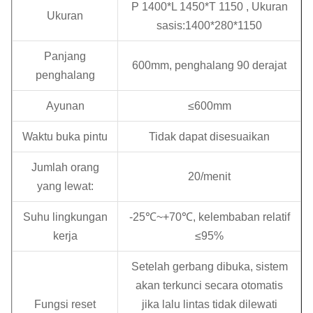
P 1400*L 1450*T 1150 , Ukuran
Ukuran
sasis:1400*280*1150
Panjang
600mm, penghalang 90 derajat
penghalang
Ayunan
≤600mm
Waktu buka pintu
Tidak dapat disesuaikan
Jumlah orang
20/menit
yang lewat:
Suhu lingkungan
-25℃~+70℃, kelembaban relatif
kerja
≤95%
Setelah gerbang dibuka, sistem
akan terkunci secara otomatis
Fungsi reset
jika lalu lintas tidak dilewati