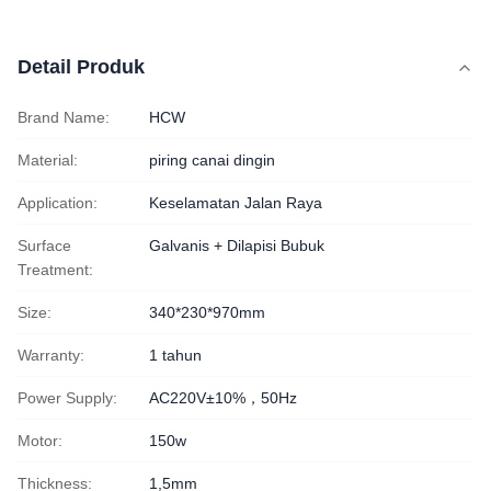
Detail Produk
Brand Name:
HCW
Material:
piring canai dingin
Application:
Keselamatan Jalan Raya
Surface
Galvanis + Dilapisi Bubuk
Treatment:
Size:
340*230*970mm
Warranty:
1 tahun
Power Supply:
AC220V±10%，50Hz
Motor:
150w
Thickness:
1,5mm