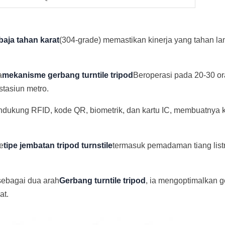
baja tahan karat
(304-grade) memastikan kinerja yang tahan la
a
mekanisme gerbang turntile tripod
Beroperasi pada 20-30 ora
stasiun metro.
dukung RFID, kode QR, biometrik, dan kartu IC, membuatnya k
e
tipe jembatan tripod turnstile
termasuk pemadaman tiang list
sebagai dua arah
Gerbang turntile tripod
, ia mengoptimalkan 
at.