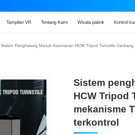
Tampilan VR
Tentang Kami
Wisata pabrik
Kontrol kua
Sistem Penghalang Masuk Keamanan HCW Tripod Turnstile Gerbang M
Sistem peng
Sistem peng
HCW Tripod T
HCW Tripod T
mekanisme Tu
mekanisme Tu
terkontrol
terkontrol