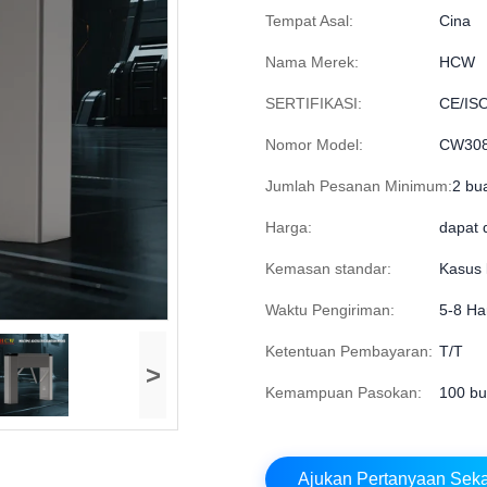
Tempat Asal:
Cina
Nama Merek:
HCW
SERTIFIKASI:
CE/IS
Nomor Model:
CW30
Jumlah Pesanan Minimum:
2 bu
Harga:
dapat 
Kemasan standar:
Kasus 
Waktu Pengiriman:
5-8 Har
Ketentuan Pembayaran:
T/T
>
Kemampuan Pasokan:
100 bu
Ajukan Pertanyaan Sek