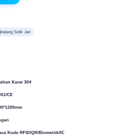
halang Sidik Jari
Tahan Karat 304
001/CE
90*1200mm
ngan
ca Kode RFID/QR/Biometrik/IC