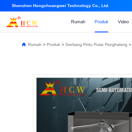
Shenzhen Hongchuangwei Technology Co., Ltd.
Rumah
Produk
Video
Rumah
>
Produk
>
Gerbang Pintu Putar Penghalang
>