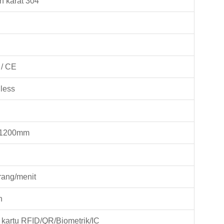
n karat 304
 / CE
less
*1200mm
rang/menit
n
kartu RFID/QR/Biometrik/IC