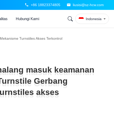
+86 18823374805
liusisi@sz-hcw.com
litas
Hubungi Kami
Indonesia
ekanisme Turnstiles Akses Terkontrol
halang masuk keamanan
halang masuk keamanan
urnstile Gerbang
urnstile Gerbang
rnstiles akses
rnstiles akses