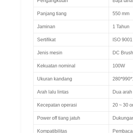
Pengangkutan
Baja taha
Panjang tiang
550 mm
Jaminan
1 Tahun
Sertifikat
ISO 9001
Jenis mesin
DC Brush
Kekuatan nominal
100W
Ukuran kandang
280*990
Arah lalu lintas
Dua arah
Kecepatan operasi
20 ~ 30 o
Power off tiang jatuh
Dukunga
Kompatibilitas
Pembaca 