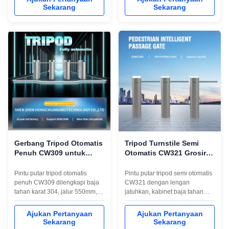
akses kartu, kode QR, wajah
proyek kontrol akses grosir,
Sekarang
Sekarang
dan sidik jari untuk pabrik,
ekspor dan internasional.
sekolah, dan lokasi konstruksi.
Gerbang Tripod Otomatis
Tripod Turnstile Semi
Penuh CW309 untuk
Otomatis CW321 Grosir
Kontrol Akses Stadion
untuk Pintu Masuk Pabrik
dan Luar Ruangan
dan Sekolah
Pintu putar tripod otomatis
Pintu putar tripod semi otomatis
penuh CW309 dilengkapi baja
CW321 dengan lengan
tahan karat 304, jalur 550mm,
jatuhkan, kabinet baja tahan
dan integrasi akses RS485.
karat, dan integrasi pembaca
Cocok untuk stadion, pabrik,
kartu. Cocok untuk pabrik,
Ajukan Pertanyaan
Ajukan Pertanyaan
sekolah, pintu masuk kereta
sekolah, dan proyek akses
Sekarang
Sekarang
bawah tanah, dan kontrol
pejalan kaki luar ruangan.