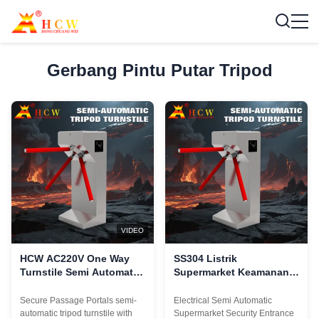
Gerbang Pintu Putar Tripod
VIDEO
HCW AC220V One Way
SS304 Listrik
Turnstile Semi Automatic
Supermarket Keamanan
Tripod Security Gates 30-
Tripod Turnstile Gate
35 Orang / Min
Three Roller Arm
Secure Passage Portals semi-
Electrical Semi Automatic
automatic tripod turnstile with
Supermarket Security Entrance