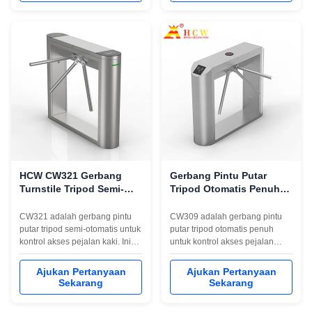
pejalan kaki luar ruangan.
HCW CW321 Gerbang
Gerbang Pintu Putar
Turnstile Tripod Semi-
Tripod Otomatis Penuh
Automatik untuk Kontrol
HCW CW309 untuk
Akses Pejalan kaki
Kontrol Akses Pejalan
CW321 adalah gerbang pintu
CW309 adalah gerbang pintu
Kaki
putar tripod semi-otomatis untuk
putar tripod otomatis penuh
kontrol akses pejalan kaki. Ini
untuk kontrol akses pejalan
dilengkapi dengan kabinet baja
kaki. Ini dilengkapi dengan
tahan karat 304 yang disikat,
kabinet baja tahan karat 304
Ajukan Pertanyaan
Ajukan Pertanyaan
jalur satu arah atau dua arah,
yang disikat, jalur satu arah atau
Sekarang
Sekarang
kecepatan jalur 30-40
dua arah, kecepatan jalur 30-40
orang/menit dan lebar saluran
orang/menit dan lebar saluran