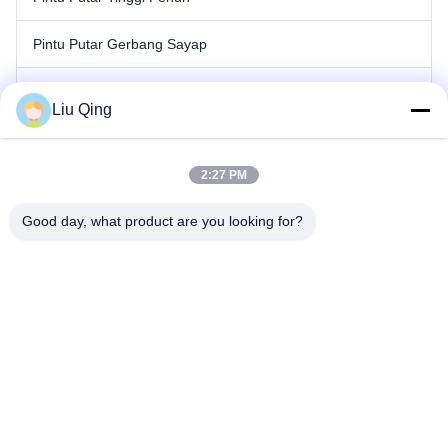
Pintu Putar Gerbang Sayap
Gerbang Penghalang Tiang
Liu Qing
Gerbang Penghalang Pagar
2:27 PM
Hambatan Iklan
Good day, what product are you looking for?
Pintu Putar Gerbang Kecepatan
Gerbang Pintu Putar Otomatis
Rumah
Tentang kami
Produk
Hubungi kami
Peta Situs