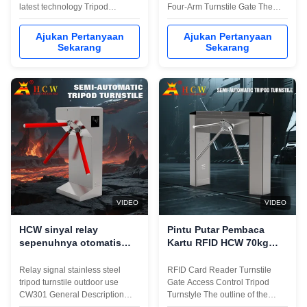
latest technology Tripod
Four-Arm Turnstile Gate The
Turnstiles offer a reliable and
outline of the product is formed
efficient method to ensure only
after pressing the stainless steel
Ajukan Pertanyaan
Ajukan Pertanyaan
authorized users are allowed
plate. The shape is featured as
Sekarang
Sekarang
access to each area of a
pleasing appearance, good
building. The EL128 drop arm
looking, stainless and durable.
turnstile is an attractive tripod
The system is provided with a
turnstile that is easily capable ...
standard electric interface ...
VIDEO
VIDEO
HCW sinyal relay
Pintu Putar Pembaca
sepenuhnya otomatis
Kartu RFID HCW 70kg
Tripod Turnstile Gate
Sistem Kontrol Akses
220V Manajemen cerdas
Tripod
Relay signal stainless steel
RFID Card Reader Turnstile
tripod turnstile outdoor use
Gate Access Control Tripod
CW301 General Description
Turnstyle The outline of the