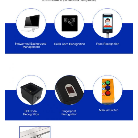
Bangunan kantor, tempat-tempat
Lokasi yang
indah, apartemen, sekolah, dan
berlaku
banyak lagi