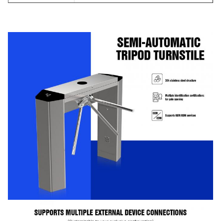
Bahan
304 stainless steel
Lampu LED
Merah dan hijau
Pengolahan
Penutup yang disikat
permukaan
Ketebalan
1.0mm
Ukuran
1200*280*990mm
Lebar Jalur
550 mm
Kehidupan
5 juta siklus
Pelayanan
Lingkungan
-25°C~+70°C
kerja