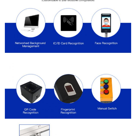
Bangunan kantor, tempat-tempat
Lokasi yang
indah, apartemen, sekolah, dan
berlaku
banyak lagi