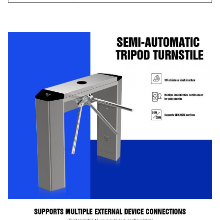
Bahan
304 stainless steel
Lampu LED
Merah dan hijau
Pengolahan
Penutup yang disikat
permukaan
Ketebalan
1.0mm
Ukuran
1200*280*990mm
Lebar Jalur
550 mm
Kehidupan
5 juta siklus
Pelayanan
Lingkungan
-25°C~+70°C
kerja