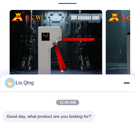
Liu Qing
11:40 AM
Gerbang Pintu Putar Tripod Tahan karat
Gerbang Pint
Baja 304
60Hz
Good day, what product are you looking for?
Hubungi Sekarang