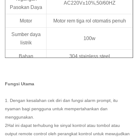
AC220V±10%,50/60HZ
Pasokan Daya
Motor
Motor rem tiga rol otomatis penuh
Sumber daya
100w
listrik
Bahan
304 stainless steel
Lampu LED
Merah dan hijau
Pengolahan
Fungsi Utama
Penutup yang disikat
permukaan
1. Dengan kesalahan cek diri dan fungsi alarm prompt, itu
Ketebalan
1.0mm
nyaman bagi pengguna untuk mempertahankan dan
menggunakan.
Ukuran
1200*280*990mm
2Hal ini dapat terhubung ke sinyal kontrol atau tombol atau
Lebar Jalur
550 mm
output remote control oleh perangkat kontrol untuk mewujudkan