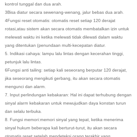
kontrol tunggal dan dua arah.
Kehidupan
5 juta siklus
3Bisa diatur secara sewenang-wenang, jalur bebas dua arah.
Pelayanan
4Fungsi reset otomatis: otomatis reset setiap 120 derajat
rotasi,atau sistem akan secara otomatis membatalkan izin untuk
Lingkungan
-25°C~+70°C
melewati waktu ini ketika melewati tidak dilewati dalam waktu
kerja
yang ditentukan (penundaan multi-kecepatan diatur.
Bangunan kantor, tempat-tempat
5. Indikasi cahaya: lampu lalu lintas dengan kecerahan tinggi,
Lokasi yang
indah, apartemen, sekolah, dan
petunjuk lalu lintas.
berlaku
banyak lagi
6Fungsi anti tailing: setiap kali seseorang berputar 120 derajat,
jika seseorang mengikuti gerbang, itu akan secara otomatis
mengunci dan alarm.
7. Input perlindungan kebakaran: Hal ini dapat terhubung dengan
sinyal alarm kebakaran untuk mewujudkan daya konstan turun
dan selalu terbuka.
8. Fungsi memori:memori sinyal yang tepat, ketika menerima
sinyal hukum beberapa kali berturut-turut, itu akan secara
otomatis reset setelah mendeteksi orang terakhir yang