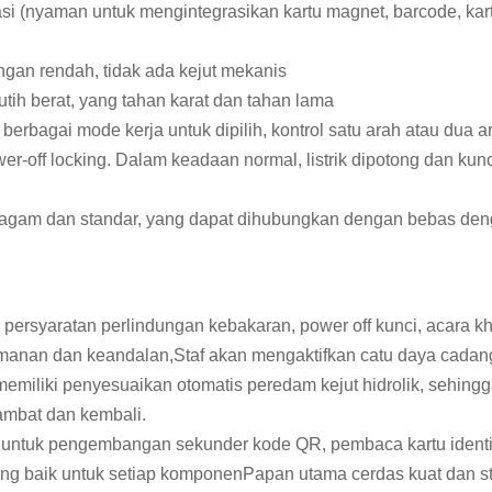
asi (nyaman untuk mengintegrasikan kartu magnet, barcode, ka
ngan rendah, tidak ada kejut mekanis
ih berat, yang tahan karat dan tahan lama
erbagai mode kerja untuk dipilih, kontrol satu arah atau dua a
r-off locking. Dalam keadaan normal, listrik dipotong dan kunci
g seragam dan standar, yang dapat dihubungkan dengan bebas d
 persyaratan perlindungan kebakaran, power off kunci, acara 
keamanan dan keandalan,Staf akan mengaktifkan catu daya cada
miliki penyesuaikan otomatis peredam kejut hidrolik, sehingga 
ambat dan kembali.
untuk pengembangan sekunder kode QR, pembaca kartu identita
g baik untuk setiap komponenPapan utama cerdas kuat dan stab