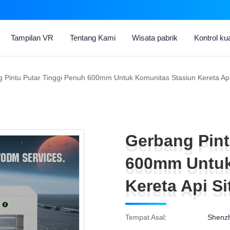
Tampilan VR
Tentang Kami
Wisata pabrik
Kontrol kua
 Pintu Putar Tinggi Penuh 600mm Untuk Komunitas Stasiun Kereta Api 
Gerbang Pint
Gerbang Pint
600mm Untuk
600mm Untuk
Kereta Api S
Kereta Api S
Tempat Asal:
Shenzh