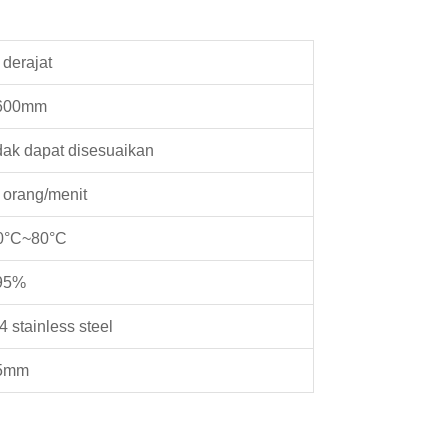
 derajat
600mm
dak dapat disesuaikan
 orang/menit
0°C~80°C
95%
4 stainless steel
.5mm