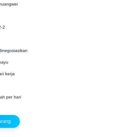
huangwei
-2
dinegosiasikan
kayu
ri kerja
ah per hari
arang