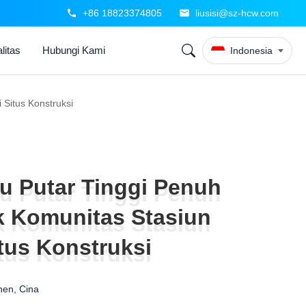
+86 18823374805
liusisi@sz-hcw.com
litas
Hubungi Kami
Indonesia
Situs Konstruksi
u Putar Tinggi Penuh
u Putar Tinggi Penuh
 Komunitas Stasiun
 Komunitas Stasiun
itus Konstruksi
itus Konstruksi
en, Cina