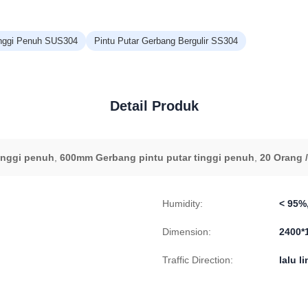
inggi Penuh SUS304
Pintu Putar Gerbang Bergulir SS304
Detail Produk
inggi penuh
,
600mm Gerbang pintu putar tinggi penuh
,
20 Orang 
Humidity:
< 95%
Dimension:
2400*
Traffic Direction:
lalu l