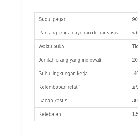
Sudut pagar
90
Panjang lengan ayunan di luar sasis
≤ 
Waktu buka
Ti
Jumlah orang yang melewati
20
Suhu lingkungan kerja
-4
Kelembaban relatif
≤ 
Bahan kasus
30
Ketebalan
1