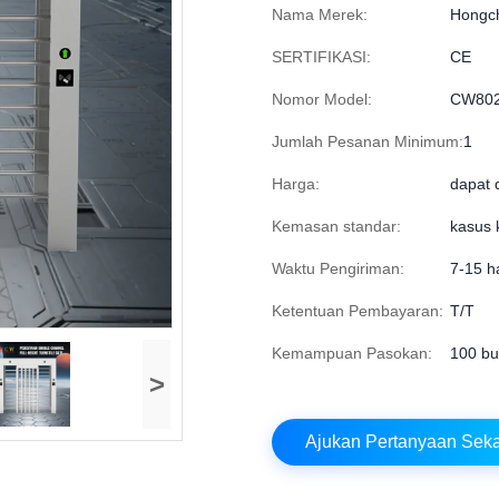
Nama Merek:
Hongc
SERTIFIKASI:
CE
Nomor Model:
CW802
Jumlah Pesanan Minimum:
1
Harga:
dapat 
Kemasan standar:
kasus 
Waktu Pengiriman:
7-15 ha
Ketentuan Pembayaran:
T/T
Kemampuan Pasokan:
100 bu
>
Ajukan Pertanyaan Sek